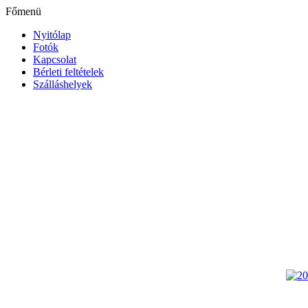
Főmenü
Nyitólap
Fotók
Kapcsolat
Bérleti feltételek
Szálláshelyek